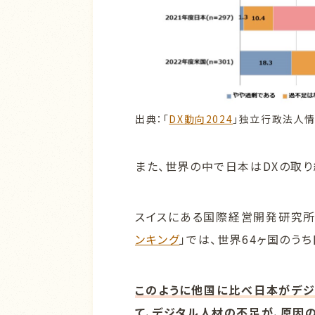
出典：「
DX動向2024
」独立行政法人
また、世界の中で日本はDXの取
スイスにある国際経営開発研究所が
ンキング
」では、世界64ヶ国のう
このように他国に比べ日本がデ
て、デジタル人材の不足が、原因