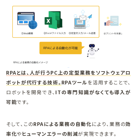
RPAとは、人が行うPC上の定型業務をソフトウェアロ
ボットが代行する技術。
RPAツール
を活用することで、
ロボットを開発でき、
ITの専門知識がなくても導入が
可能
です。
そして、この
RPAによる業務の自動化
により、業務の
効
率化
や
ヒューマンエラーの削減
が実現できます。