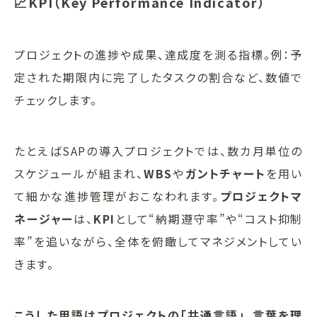
📈KPI（Key Performance Indicator）
プロジェクトの進捗や成果、達成度を測る指標。例：予
定された期限内に完了したタスクの割合など、数値で
チェックします。
たとえばSAPの導入プロジェクトでは、数カ月単位の
スケジュールが組まれ、
WBS
や
ガントチャート
を用い
て細かな進捗管理がおこなわれます。
プロジェクトマ
ネージャー
は、
KPI
として“納期遵守率”や“コスト抑制
率”を追いながら、全体を俯瞰してマネジメントしてい
きます。
こうした用語はプロジェクトの「共通言語」。言葉を理